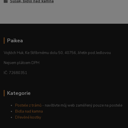
Sušák, bidlo nad kamna
Paikea
Vojtěch Huk, Ke Stříbrnému dolu 50, 40756, Jiřetín pod Jedlovou
Nejsem plátcem DPH
IČ: 72680351
Kategorie
Postele z trámů
- navštivte můj web zaměřený pouze na postele
Bidla nad kamna
Dřevěné kostky