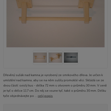
Dřevěný sušák nad kamna je vyrobený ze smrkového dřeva. Je určen k
umístění nad kamna, aby se na něm sušily promoklé věci. Skládá se ze
dvou částí: svislý kus - délka 72 mm s otvorem o průměru 30 mm. V ceně
je tyč o délce 117 cm. Do něj se vsune tyč, také o průměru 30 mm. Délku
tyče objednávejte po ...
celý popis