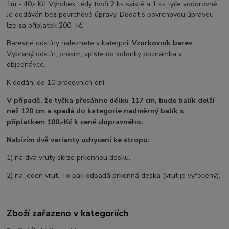
1m - 40,- Kč. Výrobek tedy tvoří 2 ks svislé a 1 ks tyče vodorovné.
Je dodáván bez povrchové úpravy. Dodat s povrchovou úpravöu
lze za příplatek 200,-kč.
Barevné odstíny naleznete v kategorii
Vzorkovník barev
.
Vybraný odstín, prosím, vpište do kolonky poznámka v
objednávce.
K dodání do 10 pracovních dní.
V případě, že tyčka přesáhne délku 117 cm, bude balík delší
než 120 cm a spadá do kategorie nadměrný balík s
příplatkem 100,-Kč k ceně dopravného.
Nabízím dvě varianty uchycení ke stropu:
1) na dva vruty skrze prkennou desku.
2) na jeden vrut. To pak odpadá prkenná deska (vrut je vyfocený).
Zboží zařazeno v kategoriích