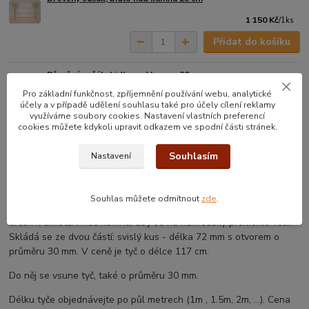
1 150 Kč
/
1ks
Přidat do košíku
Dřevěný sušák, bidlo nad kamna 30 cm
Pro základní funkčnost, zpříjemnění používání webu, analytické
1 150 Kč
/
1ks
účely a v případě udělení souhlasu také pro účely cílení reklamy
využíváme soubory cookies. Nastavení vlastních preferencí
Přidat do košíku
cookies můžete kdykoli upravit odkazem ve spodní části stránek.
Souhlasím
Nastavení
Kompletní specifikace
Souhlas můžete odmítnout
zde
.
Dřevěný sušák nad kamna je vyrobený ze smrkového dřeva. Je
určen k umístění nad kamna, aby se na něm sušily promoklé věci.
Skládá se ze dvou částí: svislý kus - délka 72 mm s otvorem o
průměru 30 mm. V ceně je tyč o délce 117 cm.
Do něj se vsune tyč, také o průměru 30 mm.
Délku tyče objednávejte po půl metrech (1m , 1.5m, 2m, ...). Cena