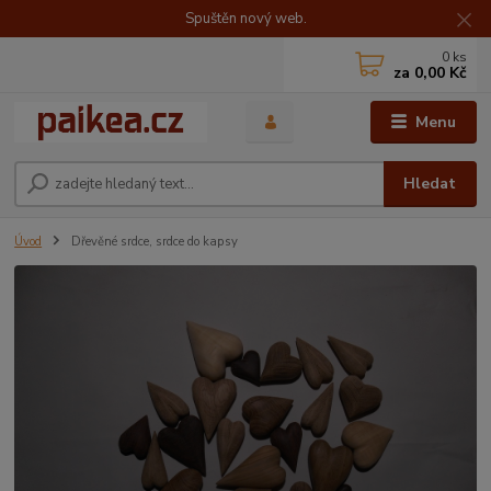
Spuštěn nový web.
0
ks
za
0,00 Kč
Menu
Hledat
Úvod
Dřevěné srdce, srdce do kapsy