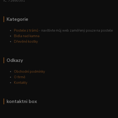
IČ: 72680351
Kategorie
Postele z trámů
- navštivte můj web zaměřený pouze na postele
Bidla nad kamna
Dřevěné kostky
Odkazy
Obchodní podmínky
O firmě
Kontakty
kontaktni box