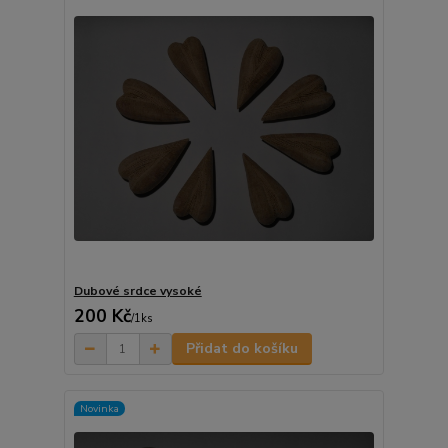
Dubové srdce vysoké
200 Kč
/
1ks
Přidat do košíku
Novinka