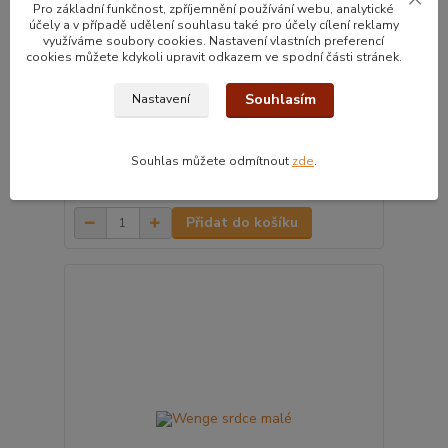
Pro základní funkčnost, zpříjemnění používání webu, analytické
účely a v případě udělení souhlasu také pro účely cílení reklamy
využíváme soubory cookies. Nastavení vlastních preferencí
cookies můžete kdykoli upravit odkazem ve spodní části stránek.
Souhlasím
Nastavení
Souhlas můžete odmítnout
zde
.
Wenge srdce střední
220 Kč
/
1ks
Přidat do košíku