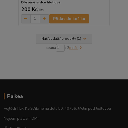
Dřevěné srdce hlohové
200 Kč
/
1ks
Přidat do košíku
Načíst další produkty (1)
strana
z 2
další
Paikea
Vojtěch Huk, Ke Stříbrnému dolu 50, 40756, Jiřetín pod Jedlovou
Nejsem plátcem DPH