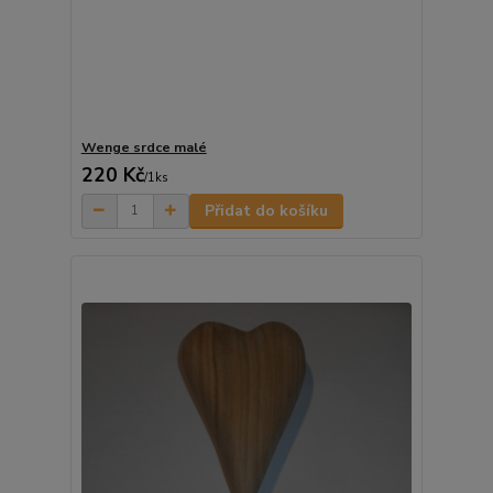
Wenge srdce malé
220 Kč
/
1ks
Přidat do košíku