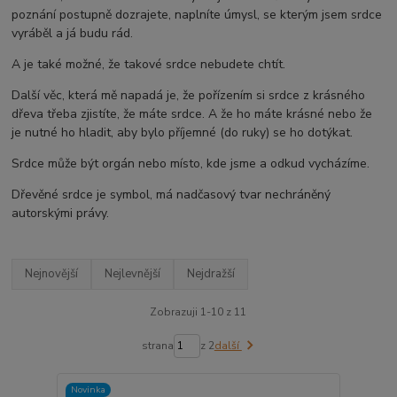
poznání postupně dozrajete, naplníte úmysl, se kterým jsem srdce
vyráběl a já budu rád.
A je také možné, že takové srdce nebudete chtít.
Další věc, která mě napadá je, že pořízením si srdce z krásného
dřeva třeba zjistíte, že máte srdce. A že ho máte krásné nebo že
je nutné ho hladit, aby bylo příjemné (do ruky) se ho dotýkat.
Srdce může být orgán nebo místo, kde jsme a odkud vycházíme.
Dřevěné srdce je symbol, má nadčasový tvar nechráněný
autorskými právy.
Nejnovější
Nejlevnější
Nejdražší
Zobrazuji 1-10 z 11
strana
z 2
další
Novinka