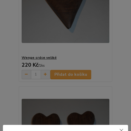
Wenge srdce veliké
220 Kč
/
1ks
Přidat do košíku