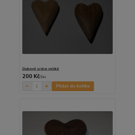
Dubové srdce veliké
200 Kč
/
1ks
Přidat do košíku