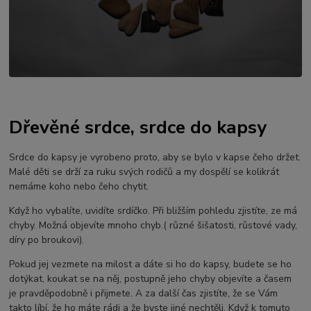
Dřevěné srdce, srdce do kapsy
Srdce do kapsy je vyrobeno proto, aby se bylo v kapse čeho držet.
Malé děti se drží za ruku svých rodičů a my dospělí se kolikrát
nemáme koho nebo čeho chytit.
Když ho vybalíte, uvidíte srdíčko. Při bližším pohledu zjistíte, ze má
chyby. Možná objevíte mnoho chyb.( různé šišatosti, růstové vady,
díry po broukovi).
Pokud jej vezmete na milost a dáte si ho do kapsy, budete se ho
dotýkat, koukat se na něj, postupně jeho chyby objevíte a časem
je pravděpodobně i přijmete. A za další čas zjistíte, že se Vám
takto líbí, že ho máte rádi a že byste jiné nechtěli. Když k tomuto