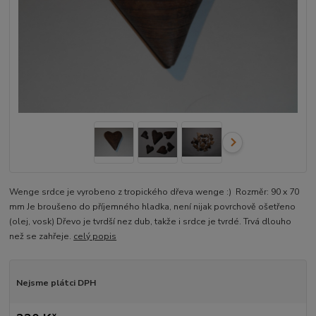
Wenge srdce je vyrobeno z tropického dřeva wenge :) Rozměr: 90 x 70
mm Je broušeno do příjemného hladka, není nijak povrchově ošetřeno
(olej, vosk) Dřevo je tvrdší nez dub, takže i srdce je tvrdé. Trvá dlouho
než se zahřeje.
celý popis
Nejsme plátci DPH