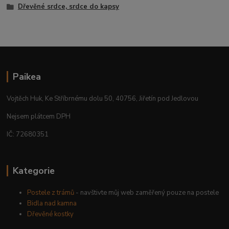
Dřevěné srdce, srdce do kapsy
Paikea
Vojtěch Huk, Ke Stříbrnému dolu 50, 40756, Jiřetín pod Jedlovou
Nejsem plátcem DPH
IČ: 72680351
Kategorie
Postele z trámů
- navštivte můj web zaměřený pouze na postele
Bidla nad kamna
Dřevěné kostky