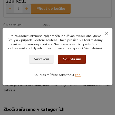
220 Kč
/
1ks
Přidat do košíku
Číslo produktu:
2005
Pro základní funkčnost, zpříjemnění používání webu, analytické
účely a v případě udělení souhlasu také pro účely cílení reklamy
Kompletní specifikace
využíváme soubory cookies. Nastavení vlastních preferencí
cookies můžete kdykoli upravit odkazem ve spodní části stránek.
Wenge srdce je vyrobeno z tropického dřeva wenge :)
Souhlasím
Nastavení
Rozměr: 90 x 70 mm
Je broušeno do příjemného hladka, není nijak povrchově ošetřeno
Souhlas můžete odmítnout
zde
.
(olej, vosk)
Dřevo je tvrdší nez dub, takže i srdce je tvrdé. Trvá dlouho než se
zahřeje.
Zboží zařazeno v kategoriích