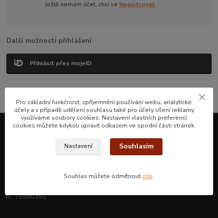
Ještě nemám účet, chci se
Registrovat
Další možnosti přihlášení
Přihlásit přes mojeID
Pro základní funkčnost, zpříjemnění používání webu, analytické
účely a v případě udělení souhlasu také pro účely cílení reklamy
využíváme soubory cookies. Nastavení vlastních preferencí
cookies můžete kdykoli upravit odkazem ve spodní části stránek.
Paikea
Souhlasím
Nastavení
Vojtěch Huk, Ke Stříbrnému dolu 50, 40756, Jiřetín pod Jedlovou
Souhlas můžete odmítnout
zde
.
Nejsem plátcem DPH
IČ: 72680351