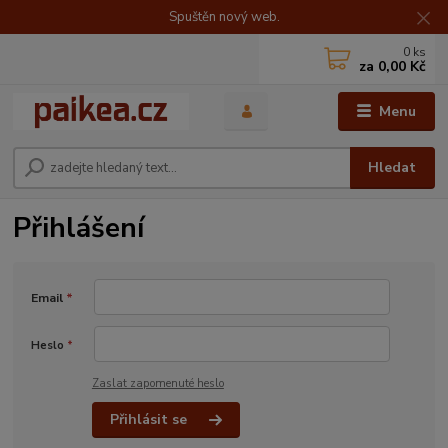
Spuštěn nový web.
0
ks
za
0,00 Kč
Menu
Hledat
Přihlášení
Email
*
Heslo
*
Zaslat zapomenuté heslo
Přihlásit se