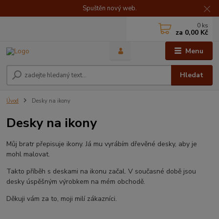
Spuštěn nový web.
0
ks
za
0,00 Kč
Menu
Hledat
Úvod
Desky na ikony
Desky na ikony
Můj bratr přepisuje ikony. Já mu vyrábím dřevěné desky, aby je
mohl malovat.
Takto příběh s deskami na ikonu začal. V současné době jsou
desky úspěšným výrobkem na mém obchodě.
Děkuji vám za to, moji milí zákazníci.