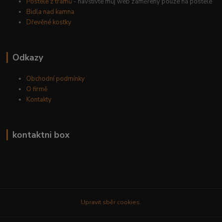
Postele z trámů
- navštivte můj web zaměřený pouze na postele
Bidla nad kamna
Dřevěné kostky
Odkazy
Obchodní podmínky
O firmě
Kontakty
kontaktni box
Upravit sběr cookies.