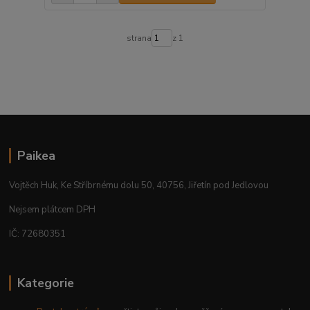
strana
z 1
Paikea
Vojtěch Huk, Ke Stříbrnému dolu 50, 40756, Jiřetín pod Jedlovou
Nejsem plátcem DPH
IČ: 72680351
Kategorie