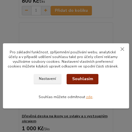
800 Kč
/
1ks
Přidat do košíku
Pro základní funkčnost, zpříjemnění používání webu, analytické
účely a v případě udělení souhlasu také pro účely cílení reklamy
využíváme soubory cookies. Nastavení vlastních preferencí
cookies můžete kdykoli upravit odkazem ve spodní části stránek.
Souhlasím
Nastavení
Souhlas můžete odmítnout
zde
.
Dřevěná deska na ikony se svlaky a s vystouplým
okrajem
1 000 Kč
/
1ks