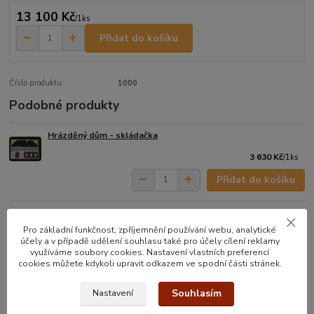
13 100 Kč
/
1ks
Přidat do košíku
Číslo produktu:
1000
Podobné produkty
Hrázděný dům - skládačka
3 630 Kč
/
1ks
Přidat do košíku
Roubenka
Pro základní funkčnost, zpříjemnění používání webu, analytické
9 850 Kč
/
1ks
účely a v případě udělení souhlasu také pro účely cílení reklamy
využíváme soubory cookies. Nastavení vlastních preferencí
Přidat do košíku
cookies můžete kdykoli upravit odkazem ve spodní části stránek.
Souhlasím
Nastavení