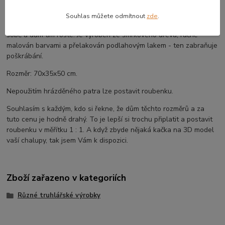
Kompletní specifikace
Souhlas můžete odmítnout
zde
.
Model hrázděného domu se skládá z 5 částí, které se přikládají k
sobě a dům tím roste. Je vyroben ze smrkového dřeva, ručně
malován barvami a přelakován podlahovým lakem - ten zabraňuje
poškrábání.
Rozměr: 70x35x50 cm.
Nepoužitím hrázděného patra lze postavit roubenku.
Souhlasím s každým, kdo si řekne, že dům těchto rozměrů a za
tuto cenu je hodně drahý. To je lepší si trochu připlatit a postavit
roubenku v měřítku 1 : 1. A když zbyde nějaká kačka na 3D model
vaší chalupy, tak jsem Vám k dispozici.
Zboží zařazeno v kategoriích
Různé truhlářské výrobky