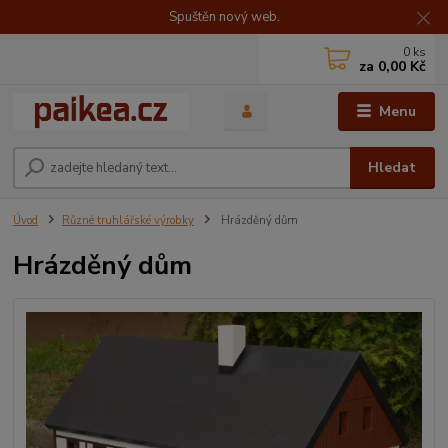
Spuštěn nový web.
0
ks
za
0,00 Kč
Menu
Hledat
Úvod
Různé truhlářské výrobky
Hrázděný dům
Hrázděný dům