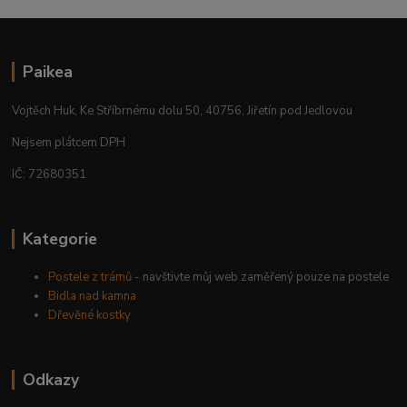
Paikea
Vojtěch Huk, Ke Stříbrnému dolu 50, 40756, Jiřetín pod Jedlovou
Nejsem plátcem DPH
IČ: 72680351
Kategorie
Postele z trámů
- navštivte můj web zaměřený pouze na postele
Bidla nad kamna
Dřevěné kostky
Odkazy