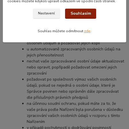
zpět, toto zpětvzetí bude mít za následek
ukončení
cookies můžete kdykoli upravit odkazem ve spodní části stránek.
rozesílky e-mailových obchodních sdělení, popř. na
vlastní žádost fyzické odstranění osobních údajů z
Souhlasím
Nastavení
databáze e-mailového nástroje
požadovat po Správci informaci, jaké vaše osobní
údaje zpracovává
Souhlas můžete odmítnout
zde
.
vyžádat si u Správce přístup k vašim zpracovávaným
osobním údajům a požadovat jejich kopii
u automatizovaně zpracovaných osobních údajů na
jejich přenositelnost
nechat vaše zpracovávané osobní údaje aktualizovat
nebo opravit, popřípadě požadovat omezení jejich
zpracování
požadovat po společnosti výmaz vašich osobních
údajů, pokud se nejedná o osobní údaje, které je
Správce povinen nebo oprávněn dále zpracovávat
dle příslušných právních předpisů
na účinnou soudní ochranu, pokud máte za to, že
vaše práva podle Nařízení byla porušena v důsledku
zpracování vašich osobních údajů v rozporu s tímto
Nařízením
v případě pochybností o dodržování povinností