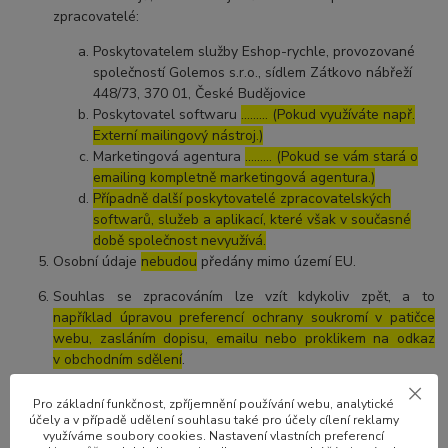
zpracovatelé:
Poskytovatelem služby Eshop-rychle, provozované
společností Golemos s.r.o., sídlem Zátkovo nábřeží
448/73, 370 01, České Budějovice
Poskytovatel softwaru
……… (Pokud využíváte např.
Externí mailingový nástroj.)
Marketingová agentura
……… (Pokud se vám stará o
emailing kompletně marketingová agentura.)
Případně další poskytovatelé zpracovatelských
softwarů, služeb a aplikací, které však v současné
době společnost nevyužívá.
Osobní údaje
nebudou
předány mimo území EU.
Souhlas se zpracováním lze vzít kdykoliv zpět, a to
například úpravou preferencí ochrany soukromí v patičce
webu, zasláním dopisu, emailu nebo proklikem na odkaz
v obchodním sdělení
.
Vezměte, prosíme, na vědomí, že podle Nařízení máte právo:
Pro základní funkčnost, zpříjemnění používání webu, analytické
účely a v případě udělení souhlasu také pro účely cílení reklamy
vzít souhlas se zpracováním osobních údajů kdykoliv
využíváme soubory cookies. Nastavení vlastních preferencí