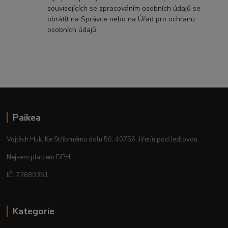
souvisejících se zpracováním osobních údajů se
obrátit na Správce nebo na Úřad pro ochranu
osobních údajů
Paikea
Vojtěch Huk, Ke Stříbrnému dolu 50, 40756, Jiřetín pod Jedlovou
Nejsem plátcem DPH
IČ: 72680351
Kategorie