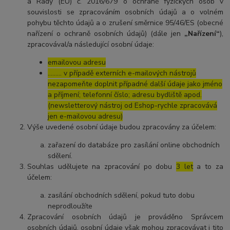
a Rady (EU) č. 2016/679 o ochraně fyzických osob v
souvislosti se zpracováním osobních údajů a o volném
pohybu těchto údajů a o zrušení směrnice 95/46/ES (obecné
nařízení o ochraně osobních údajů) (dále jen
„Nařízení“
),
zpracovával/a následující osobní údaje:
emailovou adresu
……… v případě externích e-mailových nástrojů
nezapomeňte doplnit případné další údaje jako jméno
a příjmení; telefonní číslo; adresu bydliště apod.
(newsletterový nástroj od Eshop-rychle zpracovává
jen e-mailovou adresu)
Výše uvedené osobní údaje budou zpracovány za účelem:
zařazení do databáze pro zasílání online obchodních
sdělení.
Souhlas udělujete na zpracování po dobu
3 let
a to za
účelem:
zasílání obchodních sdělení, pokud tuto dobu
neprodloužíte
Zpracování osobních údajů je prováděno Správcem
osobních údajů, osobní údaje však mohou zpracovávat i tito