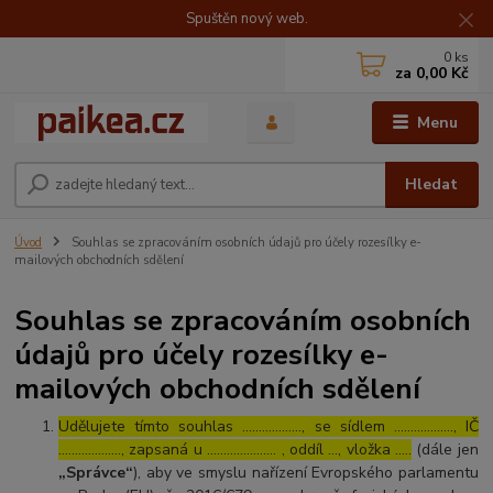
Spuštěn nový web.
0
ks
za
0,00 Kč
Menu
Hledat
Úvod
Souhlas se zpracováním osobních údajů pro účely rozesílky e-
mailových obchodních sdělení
Souhlas se zpracováním osobních
údajů pro účely rozesílky e-
mailových obchodních sdělení
Udělujete tímto souhlas ……………..., se sídlem ………………, IČ
………………., zapsaná u ………………… , oddíl …, vložka …..
(dále jen
„Správce“
), aby ve smyslu nařízení Evropského parlamentu