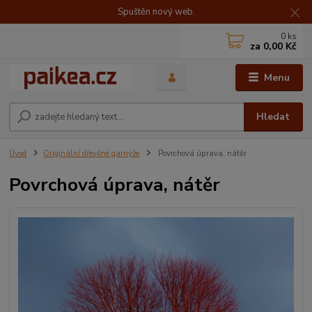
Spuštěn nový web.
0
ks
za
0,00 Kč
Menu
Hledat
Úvod
Originální dřevěné garnýže
Povrchová úprava, nátěr
Povrchová úprava, nátěr