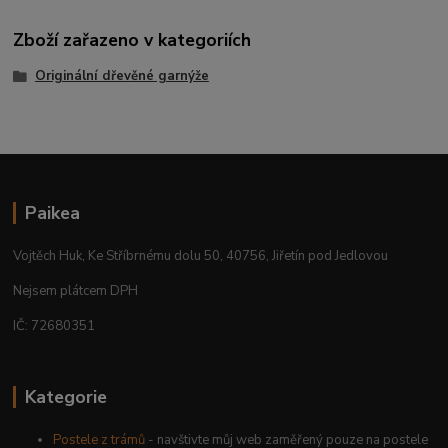
Zboží zařazeno v kategoriích
Originální dřevěné garnýže
Paikea
Vojtěch Huk, Ke Stříbrnému dolu 50, 40756, Jiřetín pod Jedlovou
Nejsem plátcem DPH
IČ: 72680351
Kategorie
Postele z trámů
- navštivte můj web zaměřený pouze na postele