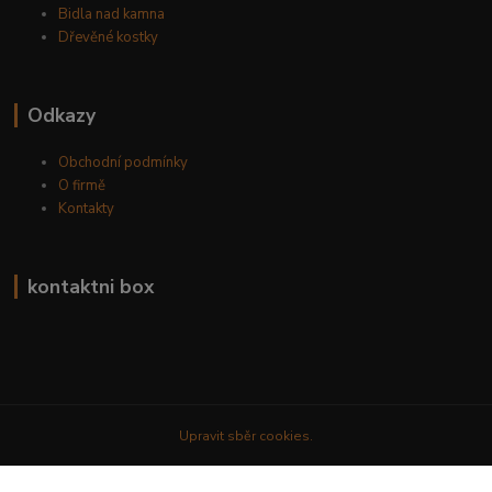
Bidla nad kamna
Dřevěné kostky
Odkazy
Obchodní podmínky
O firmě
Kontakty
kontaktni box
Upravit sběr cookies.