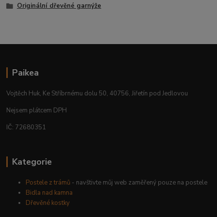
Originální dřevěné garnýže
Paikea
Vojtěch Huk, Ke Stříbrnému dolu 50, 40756, Jiřetín pod Jedlovou
Nejsem plátcem DPH
IČ: 72680351
Kategorie
Postele z trámů
- navštivte můj web zaměřený pouze na postele
Bidla nad kamna
Dřevěné kostky