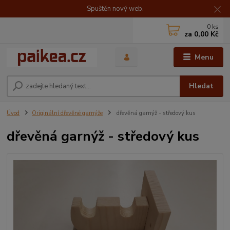
Spuštěn nový web.
0
ks
za
0,00 Kč
Menu
Hledat
Úvod
Originální dřevěné garnýže
dřevěná garnýž - středový kus
dřevěná garnýž - středový kus