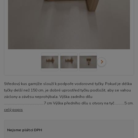
Středový kus garnýže slouží k podpoře vodorovné tyčky. Pokud je délka
tyčky delší než 150 cm, je dobré uprostřed tyčku podložit, aby se vahou
záclony a závěsu neprohýbala. Výška zadního dílu
...........................................7 cm Výška předního dílu s otvory na tyč...........5 cm.
celý popis
Nejsme plátci DPH